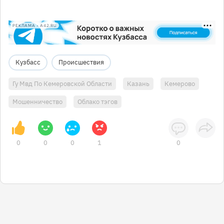
РЕКЛАМА • A42.RU
Кузбасс
Происшествия
Гу Мвд По Кемеровской Области
Казань
Кемерово
Мошенничество
Облако тэгов
0
0
0
1
0