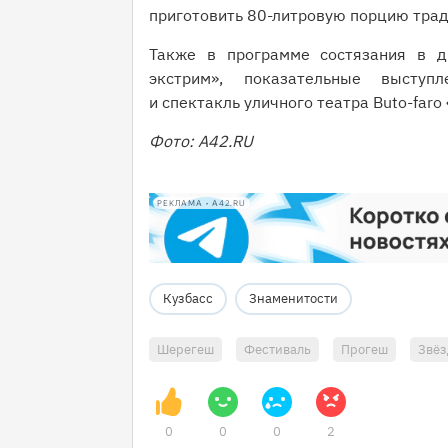
приготовить 80-литровую порцию трад
Также в программе состязания в д
экстрим», показательные выступ
и спектакль уличного театра Buto-faro
Фото: A42.RU
РЕКЛАМА • A42.RU
Кузбасс
Знаменитости
Шерегеш
Фестиваль
Прогеш
Звё
0
0
0
2