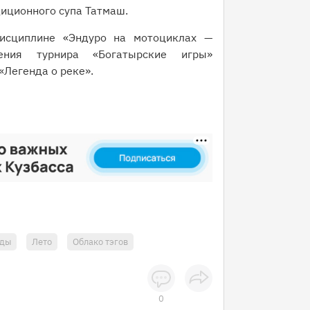
иционного супа Татмаш.
исциплине «Эндуро на мотоциклах —
ления турнира «Богатырские игры»
 «Легенда о реке».
зды
Лето
Облако тэгов
0