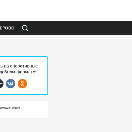
ЕРОВО
ь на оперативные
удобном формате:
ram
Дзен
Вконтакте
Одноклассники
амодателям