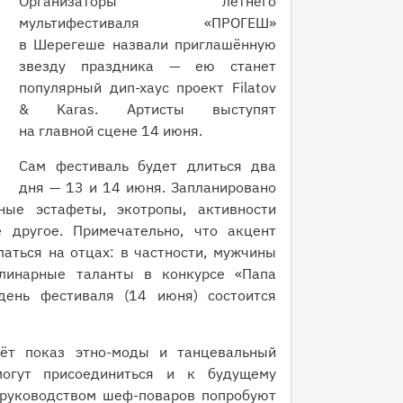
Организаторы летнего
мультифестиваля «ПРОГЕШ»
в Шерегеше назвали приглашённую
звезду праздника — ею станет
популярный дип-хаус проект Filatov
& Karas. Артисты выступят
на главной сцене 14 июня.
Сам фестиваль будет длиться два
дня — 13 и 14 июня. Запланировано
ые эстафеты, экотропы, активности
 другое. Примечательно, что акцент
аться на отцах: в частности, мужчины
улинарные таланты в конкурсе «Папа
день фестиваля (14 июня) состоится
ёт показ этно-моды и танцевальный
огут присоединиться и к будущему
 руководством шеф-поваров попробуют