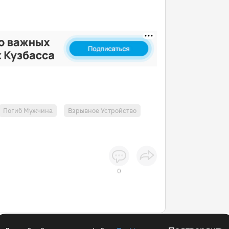
Погиб Мужчина
Взрывное Устройство
0