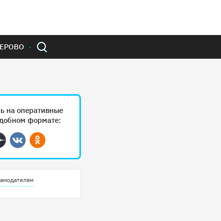
ЕРОВО
ь на оперативные
удобном формате:
ram
Дзен
Вконтакте
Одноклассники
амодателям