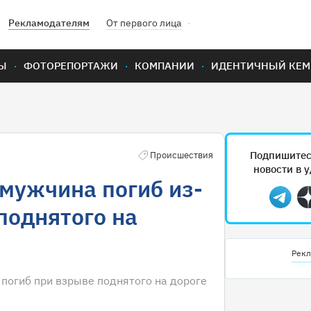
Рекламодателям
От первого лица
Ы
ФОТОРЕПОРТАЖИ
КОМПАНИИ
ИДЕНТИЧНЫЙ КЕМ
Подпишитес
Происшествия
новости в 
 мужчина погиб из-
Teleg
поднятого на
Рекл
погиб при взрыве поднятого на дороге