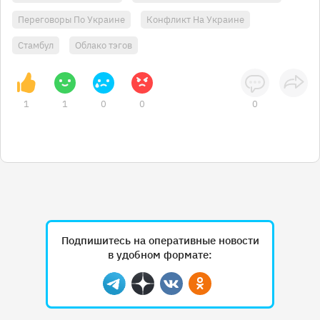
Переговоры По Украине
Конфликт На Украине
Стамбул
Облако тэгов
1
1
0
0
0
Подпишитесь на оперативные новости
в удобном формате:
Telegram
Дзен
Вконтакте
Одноклассники