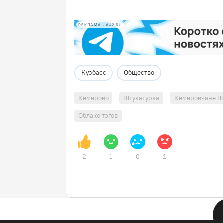
РЕКЛАМА • A42.RU
Кузбасс
Общество
Кемерово
Штукатурка
Кемеровчане В
Облако тэгов
2
1
0
1