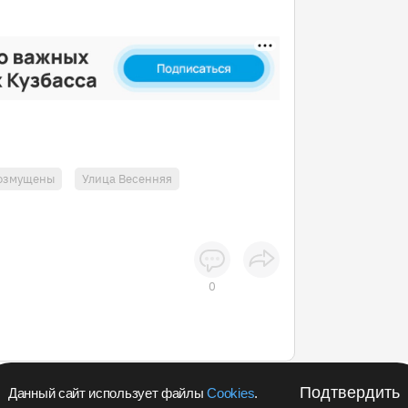
озмущены
Улица Весенняя
0
Подтвердить
Данный сайт использует файлы
Cookies
.