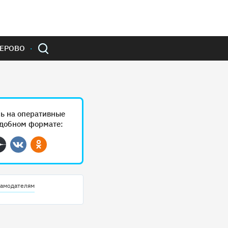
ЕРОВО
ь на оперативные
удобном формате:
ram
Дзен
Вконтакте
Одноклассники
амодателям