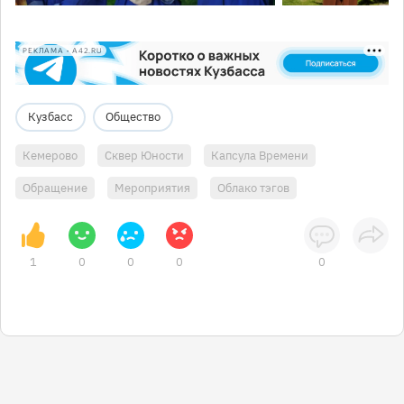
РЕКЛАМА • A42.RU
Кузбасс
Общество
Кемерово
Сквер Юности
Капсула Времени
Обращение
Мероприятия
Облако тэгов
1
0
0
0
0