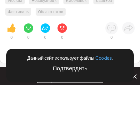
Москва
Новокузнецк
Киселёвск
Свадьба
Фестиваль
Облако тэгов
0
0
0
0
0
Данный сайт использует файлы
Cookies
.
Подтвердить
Билайн запустил в Кемеровской области акцию с
розыгрышем iPhone 17 PRO
Подпишитесь на оперативные новости
в удобном формате:
Telegram
Дзен
Вконтакте
Одноклассники
Рекламодателям