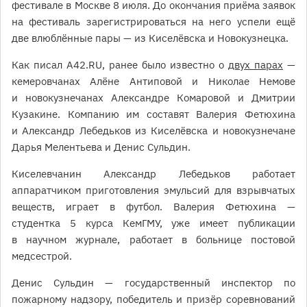
фестивале в Москве 8 июля. До окончания приёма заявок
на фестиваль зарегистрироваться на него успели ещё
две влюблённые пары — из Киселёвска и Новокузнецка.
Как писал A42.RU, ранее было известно о
двух парах
—
кемеровчанах Алёне Антиповой и Николае Немове
и новокузнечанах Александре Комаровой и Дмитрии
Кузакине. Компанию им составят Валерия Фетюхина
и Александр Лебедьков из Киселёвска и новокузнечане
Дарья Мелентьева и Денис Сульдин.
Киселевчанин Александр Лебедьков работает
аппаратчиком приготовления эмульсий для взрывчатых
веществ, играет в футбол. Валерия Фетюхина —
студентка 5 курса КемГМУ, уже имеет публикации
в научном журнале, работает в больнице постовой
медсестрой.
Денис Сульдин — государственный инспектор по
пожарному надзору, победитель и призёр соревнований