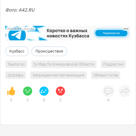
Фото: A42.RU
РЕКЛАМА • A42.RU
Кузбасс
Происшествия
Таштагол
Гу Мвд По Кемеровской Области
Подростки
Штрафы
Запрещённая Организация
Облако тэгов
5
3
0
2
0