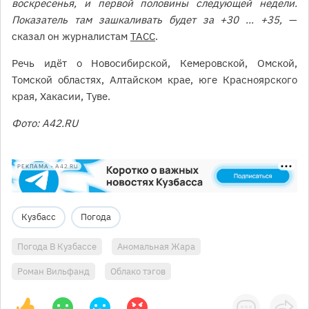
воскресенья, и первой половины следующей недели.
Показатель там зашкаливать будет за +30 ... +35,
—
сказал он журналистам
ТАСС
.
Речь идёт о Новосибирской, Кемеровской, Омской,
Томской областях, Алтайском крае, юге Красноярского
края, Хакасии, Туве.
Фото: A42.RU
РЕКЛАМА • A42.RU
Кузбасс
Погода
Погода В Кузбассе
Аномальная Жара
Роман Вильфанд
Облако тэгов