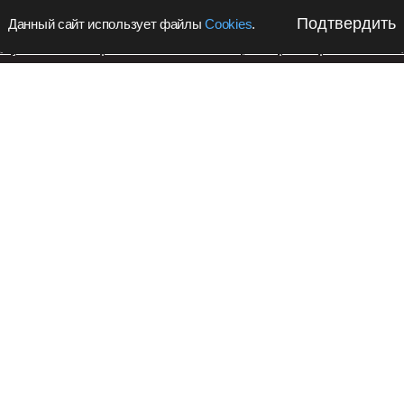
Подтвердить
Данный сайт использует файлы
Cookies
.
апустил в Кемеровской области акцию с розыгрышем iPho
Подпишитес
Общество
новости в 
азвали сроки
Teleg
Автозаводской
Рекл
В Кемерове сдвинули срок ремонта
Южного моста на Автозаводской