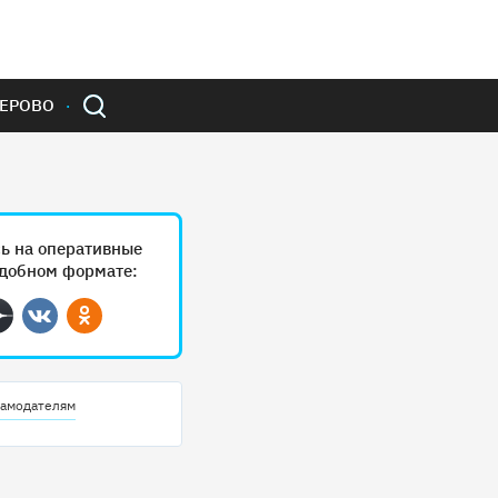
ЕРОВО
ь на оперативные
удобном формате:
ram
Дзен
Вконтакте
Одноклассники
амодателям