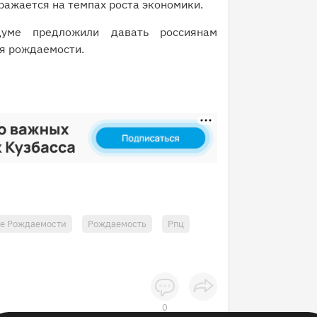
тражается на темпах роста экономики.
уме предложили давать россиянам
я рождаемости.
е Рождаемости
Рождаемость
Рпц
0