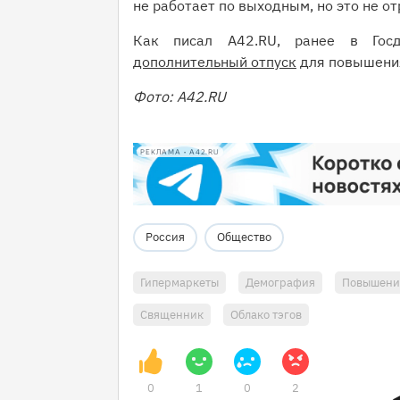
не работает по выходным, но это не о
Как писал A42.RU, ранее в Госд
дополнительный отпуск
для повышени
Фото: A42.RU
РЕКЛАМА • A42.RU
Россия
Общество
Гипермаркеты
Демография
Повышени
Священник
Облако тэгов
0
1
0
2