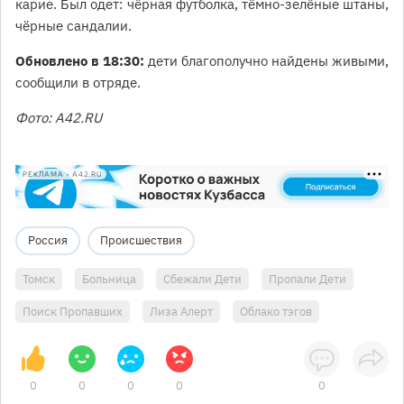
карие. Был одет: чёрная футболка, тёмно-зелёные штаны,
чёрные сандалии.
Обновлено в 18:30:
дети благополучно найдены живыми,
сообщили в отряде.
Фото: A42.RU
РЕКЛАМА • A42.RU
Россия
Происшествия
Томск
Больница
Сбежали Дети
Пропали Дети
Поиск Пропавших
Лиза Алерт
Облако тэгов
0
0
0
0
0