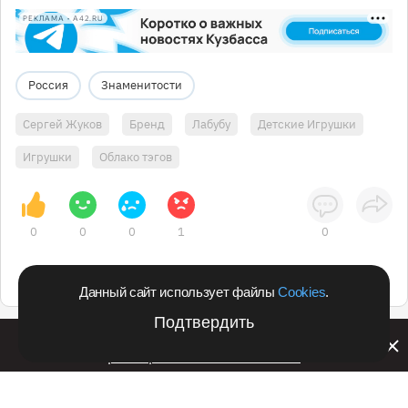
РЕКЛАМА • A42.RU
Россия
Знаменитости
Сергей Жуков
Бренд
Лабубу
Детские Игрушки
Игрушки
Облако тэгов
0
0
0
1
0
Данный сайт использует файлы
Cookies
.
Подтвердить
Билайн запустил в Кемеровской области акцию с
розыгрышем iPhone 17 PRO
Подпишитесь на оперативные новости