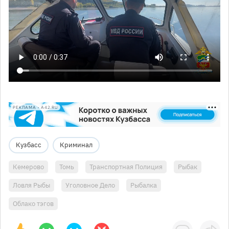
РЕКЛАМА • A42.RU
Кузбасс
Криминал
Кемерово
Томь
Транспортная Полиция
Рыбак
Ловля Рыбы
Уголовное Дело
Рыбалка
Облако тэгов