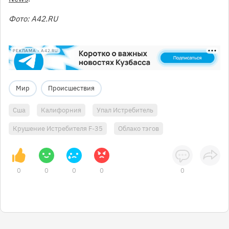
Фото: А42.RU
РЕКЛАМА • A42.RU
Мир
Происшествия
Сша
Калифорния
Упал Истребитель
Крушение Истребителя F-35
Облако тэгов
0
0
0
0
0