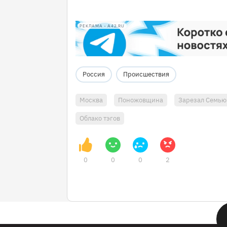
РЕКЛАМА • A42.RU
Россия
Происшествия
Москва
Поножовщина
Зарезал Семью
Облако тэгов
0
0
0
2