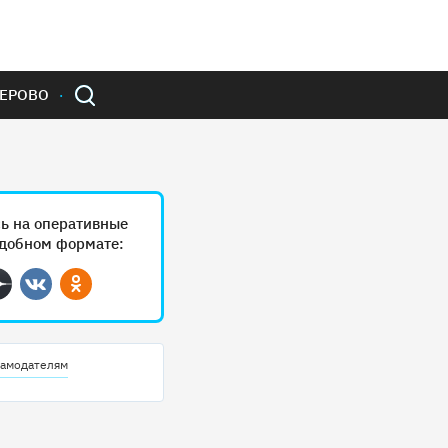
ЕРОВО
ь на оперативные
удобном формате:
ram
Дзен
Вконтакте
Одноклассники
амодателям