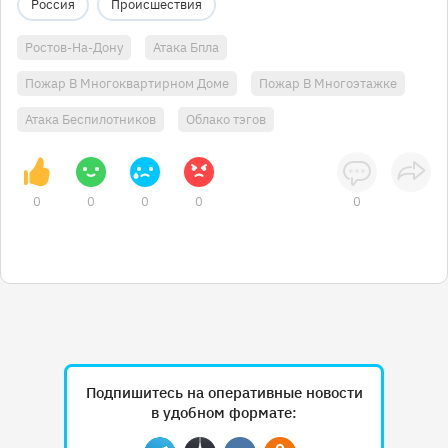
Россия
Происшествия
Ростов-На-Дону
Атака Бпла
Пожар В Многоквартирном Доме
Пожар В Многоэтажке
Атака Беспилотников
Облако тэгов
0
0
0
0
0
Подпишитесь на оперативные новости
в удобном формате: