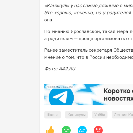
«Каникулы у нас самые длинные в мире
Это хорошо, конечно, но у родителей 
она.
По мнению Ярославской, такая мера по
а родителям — проще организовать от
Ранее заместитель секретаря Общест
мнение о том, что в России необходим
Фото: A42.RU
РЕКЛАМА • A42.RU
Школа
Каникулы
Учёба
Летние К