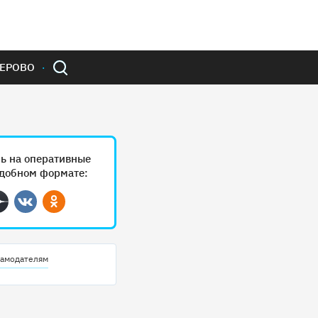
ЕРОВО
ь на оперативные
удобном формате:
ram
Дзен
Вконтакте
Одноклассники
амодателям