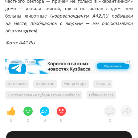
частного сектора — причём не только в «карантинном»
доме — изъяли свиней, так и не сказав людям, чем
больны животные (
корреспонденты A42.RU побывали
на месте, пообщались с людьми — мы рассказывали
об этом
здесь
).
Фото: A42.RU
РЕКЛАМА • A42.RU
Кемерово
Карантин
Улица Мира
Свиньи
Постановление Губернатора Кузбасса
Облако тэгов
0
0
0
0
0