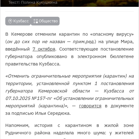
Текст:
Полина Кукушкина
Кузбасс
Общество
В Кемерове отменили карантин по «опасному вирусу»
(
он до сих пор не назван — прим.ред
.) на улице Мира,
введённый
7 октября
. Соответствующее постановление
губернатора опубликовано в электронном бюллетене
правительства Кузбасса.
«Отменить ограничительные мероприятия (карантин) на
территории, установленной пунктом 1 постановления
губернатора Кемеровской области — Кузбасса от
07.10.2025 № 157-пг «Об установлении ограничительных
мероприятий (карантина)», —
говорится
в документе
за подписью Ильи Середюка.
Напомним, история с карантином в жилой зоне
Рудничного района наделала много шума: у жителей