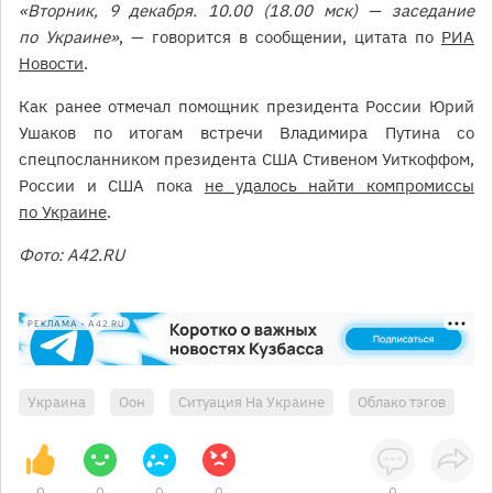
«Вторник, 9 декабря. 10.00 (18.00 мск) — заседание
по Украине»
, — говорится в сообщении, цитата по
РИА
Новости
.
Как ранее отмечал помощник президента России Юрий
Ушаков по итогам встречи Владимира Путина со
спецпосланником президента США Стивеном Уиткоффом,
России и США пока
не удалось найти компромиссы
по Украине
.
Фото: А42.RU
РЕКЛАМА • A42.RU
Украина
Оон
Ситуация На Украине
Облако тэгов
0
0
0
0
0