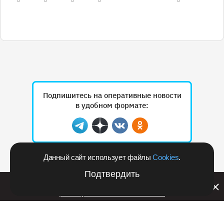
Подпишитесь на оперативные новости
в удобном формате:
Telegram
Дзен
Вконтакте
Одноклассники
Данный сайт использует файлы
Cookies
.
Рекламодателям
Подтвердить
Билайн запустил в Кемеровской области акцию с
розыгрышем iPhone 17 PRO
РЕКЛАМА • RSHB.RU