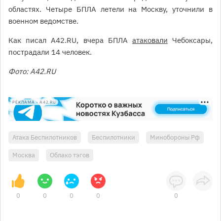
областях. Четыре БПЛА летели на Москву, уточнили в
военном ведомстве.
Как писал А42.RU, вчера БПЛА
атаковали
Чебоксары,
пострадали 14 человек.
Фото: А42.RU
РЕКЛАМА • A42.RU
Атака Беспилотников
Беспилотники
Минобороны Рф
Москва
Облако тэгов
0
0
0
0
0