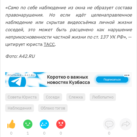
«Само по себе наблюдение из окна не образует состава
правонарушения. Но если идёт целенаправленное
наблюдение или скрытая видеосъёмка личной жизни
соседей, это может быть расценено как нарушение
неприкосновенности частной жизни по ст. 137 УК РФ»,
—
цитирует юриста
ТАСС
.
Фото: A42.RU
РЕКЛАМА • A42.RU
Советы Юриста
Соседи
Слежка
Любопытно
Наблюдения
Облако тэгов
0
1
0
0
0