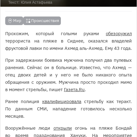
Текст:
Юлия Астафьева
Мир
Происшествия
Прохожим, который голыми руками
обезоружил
террориста на пляже в Сиднее, оказался владелей
фруктовой лавки по имени Ахмед аль-Ахмед. Ему 43 года.
При задержании боевика мужчина получил два пулевых
ранения. Сейчас он в больнице. Известно, что Ахмед —
отец двоих детей и у него не было никакого опыта
обращения с оружием. Мужчина просто проходил мимо
в момент стрельбы, пишет
Газета.Ru
.
Ранее полиция
квалифицировала
стрельбу как теракт.
По данным СМИ, нападение готовилось несколько
месяцев.
Вооружённые люди
открыли
огонь на пляже Бондай
во время празднования Хануки. На мероприятие