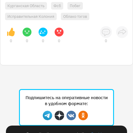
Курганская Область
Фсб
Побег
Исправительная Колония
Облако тэгов
0
0
0
0
0
Подпишитесь на оперативные новости
в удобном формате:
Telegram
Дзен
Вконтакте
Одноклассники