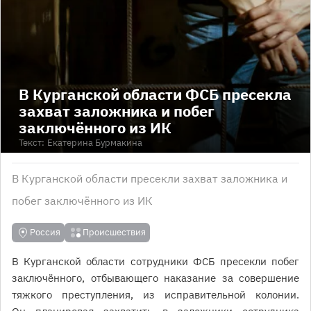
В Курганской области ФСБ пресекла
захват заложника и побег
заключённого из ИК
Текст:
Екатерина Бурмакина
В Курганской области пресекли захват заложника и
побег заключённого из ИК
Россия
Происшествия
В Курганской области сотрудники ФСБ пресекли побег
заключённого, отбывающего наказание за совершение
тяжкого преступления, из исправительной колонии.