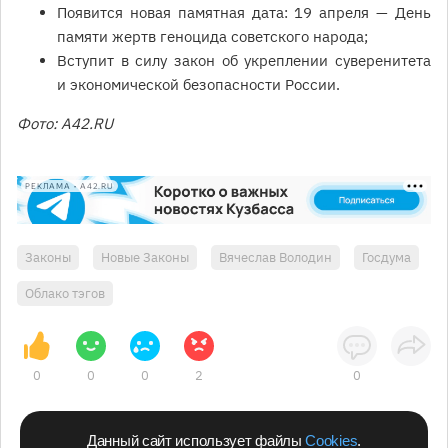
Появится новая памятная дата: 19 апреля — День
памяти жертв геноцида советского народа;
Вступит в силу закон об укреплении суверенитета
и экономической безопасности России.
Фото: A42.RU
РЕКЛАМА • A42.RU
Законы
Новые Законы
Вячеслав Володин
Госдума
Облако тэгов
0
0
0
2
0
Данный сайт использует файлы
Cookies
.