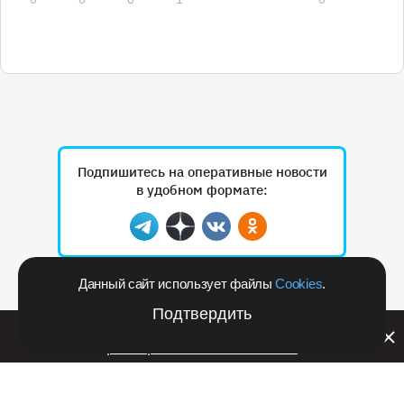
Подпишитесь на оперативные новости
в удобном формате:
Telegram
Дзен
Вконтакте
Одноклассники
Данный сайт использует файлы
Cookies
.
Рекламодателям
Подтвердить
Билайн запустил в Кемеровской области акцию с
розыгрышем iPhone 17 PRO
РЕКЛАМА • RSHB.RU