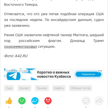
Восточного Тимора.
Отмечается, что это уже пятая подобная операция США
за последние недели. По инсайдерским данным, судно
уже захвачено.
Ранее США захватили нефтяной танкер Marinera, шедший
под российским флагом. Дональд Трамп
прокомментировал
ситуацию.
Фото: A42.RU
РЕКЛАМА • A42.RU
Сша
Захват
Танкер
Нефть
Облако тэгов
0
0
0
1
0