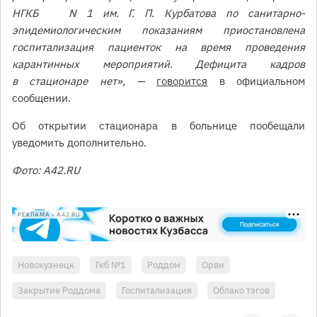
НГКБ N 1 им. Г. П. Курбатова по санитарно-
эпидемиологическим показаниям приостановлена
госпитализация пациенток на время проведения
карантинных мероприятий. Дефицита кадров
в стационаре нет», —
говорится
в официальном
сообщении.
Об открытии стационара в больнице пообещали
уведомить дополнительно.
Фото: A42.RU
РЕКЛАМА • A42.RU
Новокузнецк
Гкб №1
Роддом
Орви
Закрытие Роддома
Госпитализация
Облако тэгов