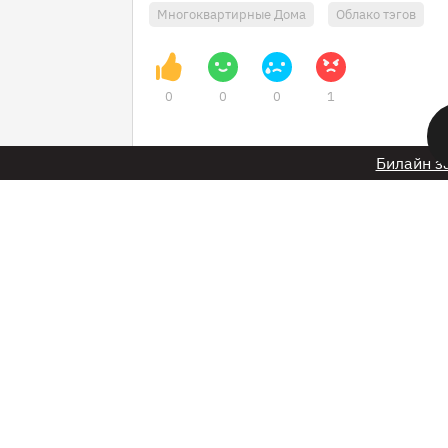
Многоквартирные Дома
Облако тэгов
0
0
0
1
Билайн з
18 января в 11:33
Из-за морозов сис
жизнеобеспечения 
муниципалитетах 