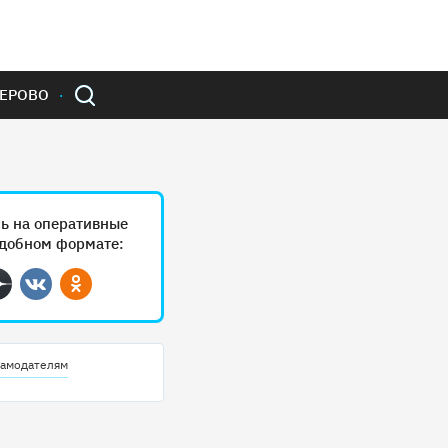
ЕРОВО
ь на оперативные
удобном формате:
ram
Дзен
Вконтакте
Одноклассники
амодателям