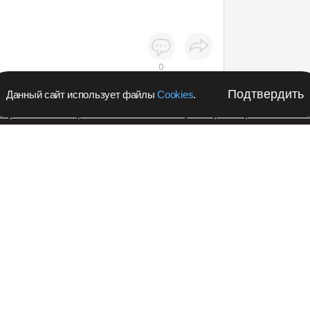
0
Подтвердить
Данный сайт использует файлы
Cookies
.
апустил в Кемеровской области акцию с розыгрышем iPho
Кузбасс
ЖКХ
Подпишитес
1
новости в 
темы
Teleg
отказали в 6
Кузбасса
Рекл