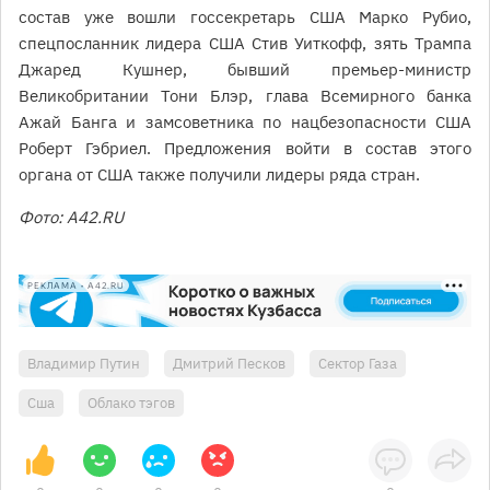
состав уже вошли госсекретарь США Марко Рубио,
спецпосланник лидера США Стив Уиткофф, зять Трампа
Джаред Кушнер, бывший премьер-министр
Великобритании Тони Блэр, глава Всемирного банка
Ажай Банга и замсоветника по нацбезопасности США
Роберт Гэбриел. Предложения войти в состав этого
органа от США также получили лидеры ряда стран.
Фото: А42.RU
РЕКЛАМА • A42.RU
Владимир Путин
Дмитрий Песков
Сектор Газа
Сша
Облако тэгов