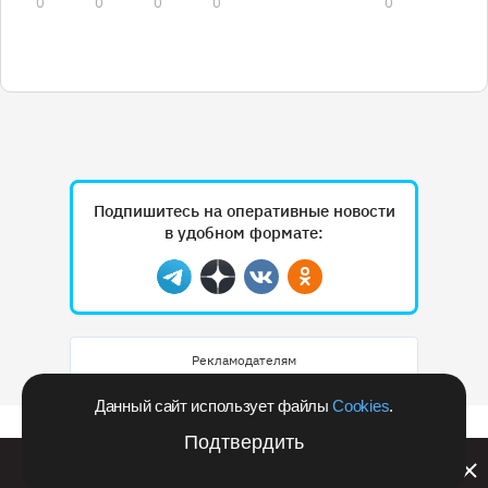
0
0
0
0
0
Подпишитесь на оперативные новости
в удобном формате:
Telegram
Дзен
Вконтакте
Одноклассники
Рекламодателям
Данный сайт использует файлы
Cookies
.
Подтвердить
Билайн запустил в Кемеровской области акцию с
розыгрышем iPhone 17 PRO