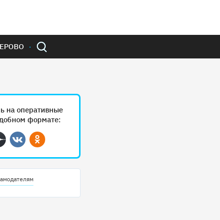
ЕРОВО
ь на оперативные
удобном формате:
ram
Дзен
Вконтакте
Одноклассники
амодателям