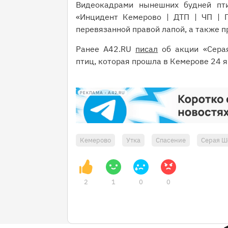
Видеокадрами нынешних будней пти
«Инцидент Кемерово | ДТП | ЧП | П
перевязанной правой лапой, а также 
Ранее А42.RU
писал
об акции «Сера
птиц, которая прошла в Кемерове 24 
РЕКЛАМА • A42.RU
Кемерово
Утка
Спасение
Серая Ш
2
1
0
0