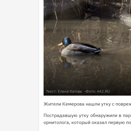
Текст:
Елена Хатова
Фото: А42.RU
Жители Кемерова нашли утку с повреж
Пострадавшую утку обнаружили в пар
орнитолога, который оказал первую п