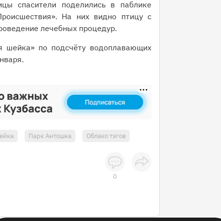
цы спасители поделились в паблике
роисшествия». На них видно птицу с
проведение лечебных процедур.
я шейка» по подсчёту водоплавающих
января.
ейка
Парк Антошка
Облако тэгов
0