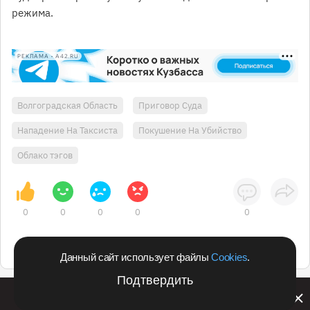
режима.
РЕКЛАМА • A42.RU
Волгоградская Область
Приговор Суда
Нападение На Таксиста
Покушение На Убийство
Облако тэгов
0
0
0
0
0
Данный сайт использует файлы
Cookies
.
Подтвердить
Билайн запустил в Кемеровской области акцию с
розыгрышем iPhone 17 PRO