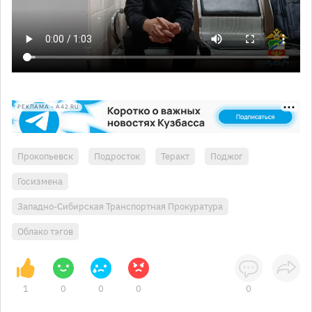
РЕКЛАМА • A42.RU
Прокопьевск
Подросток
Теракт
Поджог
Госизмена
Западно-Сибирская Транспортная Прокуратура
Облако тэгов
1
0
0
0
0