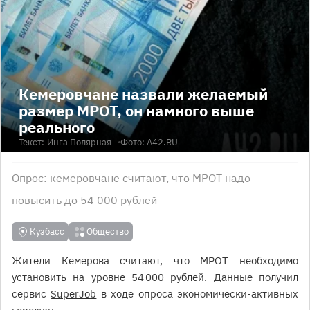
Кемеровчане назвали желаемый
размер МРОТ, он намного выше
реального
Текст:
Инга Полярная
Фото: А42.RU
Опрос: кемеровчане считают, что МРОТ надо
повысить до 54 000 рублей
Кузбасс
Общество
Жители Кемерова считают, что МРОТ необходимо
установить на уровне 54 000 рублей. Данные получил
сервис
SuperJob
в ходе опроса экономически-активных