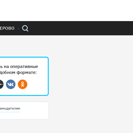
ЕРОВО
ь на оперативные
удобном формате:
ram
Дзен
Вконтакте
Одноклассники
амодателям