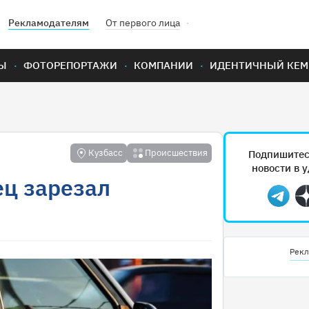
Рекламодателям
От первого лица
Ы
ФОТОРЕПОРТАЖИ
КОМПАНИИ
ИДЕНТИЧНЫЙ КЕМ
Кузбасс
Происшествия
Подпишитес
новости в 
ец зарезал
Teleg
Рекл