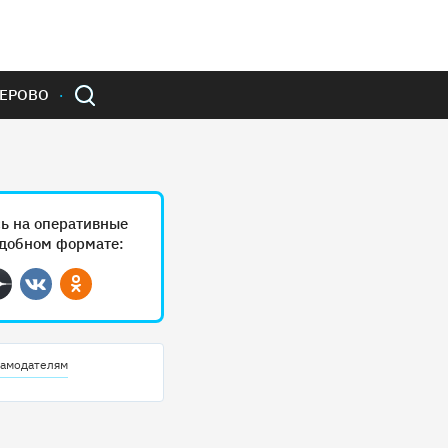
ЕРОВО
ь на оперативные
удобном формате:
ram
Дзен
Вконтакте
Одноклассники
амодателям