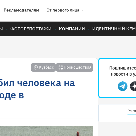
Рекламодателям
От первого лица
Ы
ФОТОРЕПОРТАЖИ
КОМПАНИИ
ИДЕНТИЧНЫЙ КЕМ
Кузбасс
Происшествия
Подпишитес
новости в 
бил человека на
Teleg
оде в
Рекл