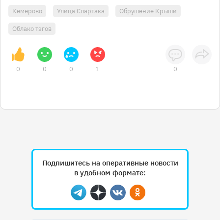
Кемерово
Улица Спартака
Обрушение Крыши
Облако тэгов
0
0
0
1
0
Подпишитесь на оперативные новости
в удобном формате:
Telegram
Дзен
Вконтакте
Одноклассники