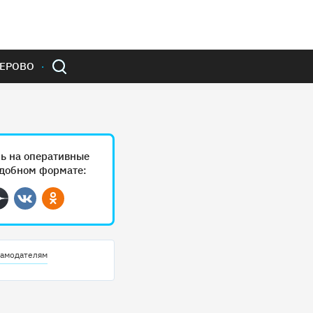
ЕРОВО
ь на оперативные
удобном формате:
ram
Дзен
Вконтакте
Одноклассники
амодателям