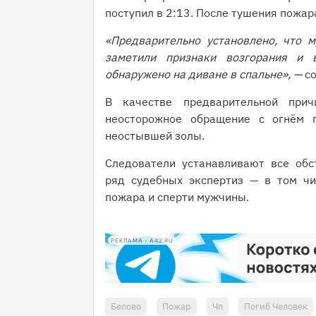
поступил в 2:13. После тушения пожар
«Предварительно установлено, что 
заметили признаки возгорания и 
обнаружено на диване в спальне», —
со
В качестве предварительной при
неосторожное обращение с огнём п
неостывшей золы.
Следователи устанавливают все обс
ряд судебных экспертиз — в том чи
пожара и сперти мужчины.
РЕКЛАМА • A42.RU
Белово
Пожар
Чп
Погиб Человек