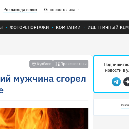
Рекламодателям
От первого лица
Ы
ФОТОРЕПОРТАЖИ
КОМПАНИИ
ИДЕНТИЧНЫЙ КЕМ
Кузбасс
Происшествия
Подпишитес
новости в 
ний мужчина сгорел
Teleg
е
Рекл