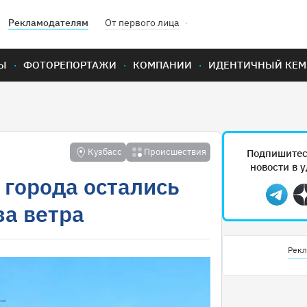
Рекламодателям
От первого лица
Ы
ФОТОРЕПОРТАЖИ
КОМПАНИИ
ИДЕНТИЧНЫЙ КЕМ
Кузбасс
Происшествия
Подпишитес
новости в 
 города остались
Teleg
за ветра
Рекл