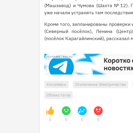
(Машзавод) и Чумова (Шахта № 12). 
уже начали устранять там последствия
Кроме того, запланированы проверки 
(Северный посёлок), Ленина (Центр
(посёлок Карагайлинский), рассказал
РЕКЛАМА • A42.RU
Киселёвск
Отключение Электричества
Облако тэгов
0
0
0
0