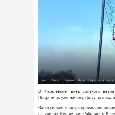
Текст:
Инга Полярная
Фото:
Кирилл Балаган
В Киселёвске из-за сильного ветра
Подрядчик уже начал работу по восст
Из-за сильного ветра произошло авар
на улицах Кирпичная (Афонино), Весе