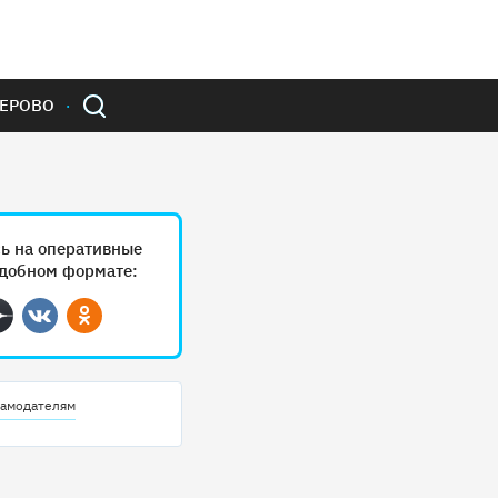
ЕРОВО
ь на оперативные
удобном формате:
ram
Дзен
Вконтакте
Одноклассники
амодателям