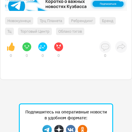
Новокузнецк
Трц Планета
Ребрендинг
Бренд
Тц
Торговый Центр
Облако тэгов
0
0
0
0
0
Подпишитесь на оперативные новости
в удобном формате: