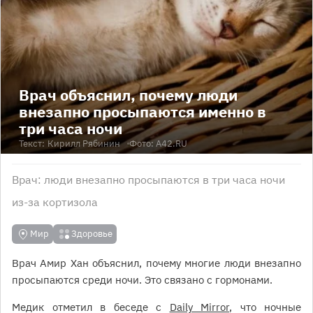
Врач объяснил, почему люди
внезапно просыпаются именно в
три часа ночи
Текст:
Кирилл Рябинин
Фото: А42.RU
Врач: люди внезапно просыпаются в три часа ночи
из-за кортизола
Мир
Здоровье
Врач Амир Хан объяснил, почему многие люди внезапно
просыпаются среди ночи. Это связано с гормонами.
Медик отметил в беседе с
Daily Mirror
, что ночные