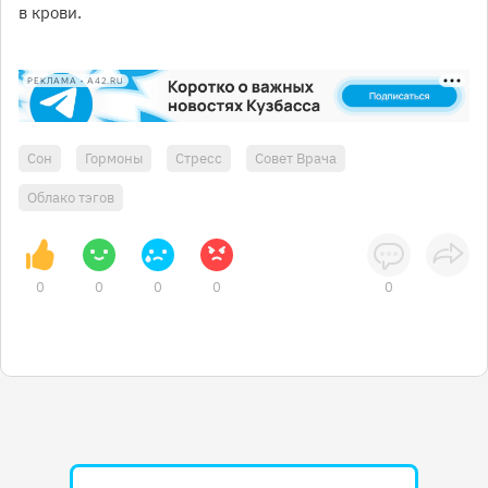
в крови.
РЕКЛАМА • A42.RU
Сон
Гормоны
Стресс
Совет Врача
Облако тэгов
0
0
0
0
0