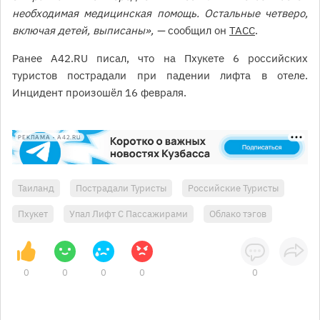
необходимая медицинская помощь. Остальные четверо,
включая детей, выписаны», —
сообщил он
ТАСС
.
Ранее А42.RU писал, что на Пхукете 6 российских
туристов пострадали при падении лифта в отеле.
Инцидент произошёл 16 февраля.
РЕКЛАМА • A42.RU
Таиланд
Пострадали Туристы
Российские Туристы
Пхукет
Упал Лифт С Пассажирами
Облако тэгов
0
0
0
0
0