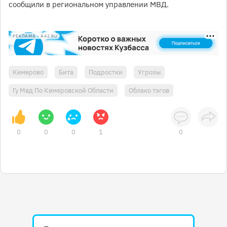
сообщили в региональном управлении МВД.
РЕКЛАМА • A42.RU
Кемерово
Бита
Подростки
Угрозы
Гу Мвд По Кемеровской Области
Облако тэгов
0
0
0
1
0