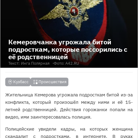
Кемеровчанка угрожала битой
подросткам, которые поссорились с
её родственницей
Текст:
Инга Полярная
Фото: А42.RU
Кузбасс
Происшествия
Жительница Кемерова угрожала подросткам битой из-за
конфликта, который произошёл между ними и её 15-
летней родственницей. Действия горожанки попали на
видео, ими заинтересовалась полиция.
Полицейские увидели кадры, на которых женщина
скандалит с подростками, в интернете. В руках