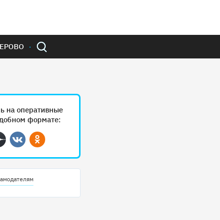
ЕРОВО
ь на оперативные
удобном формате:
ram
Дзен
Вконтакте
Одноклассники
амодателям