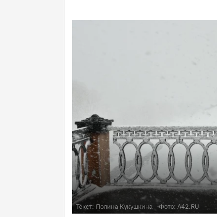
Текст:
Полина Кукушкина
Фото: A42.RU