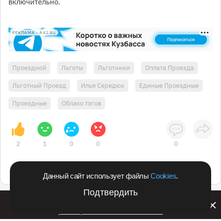
включительно.
РЕКЛАМА • A42.RU
Проездной
Льготы
Льготники
Оплата Проезда
Льготный Проезд
Илья Середюк
Единые Проездные
Проездные
Облако тэгов
2
1
0
0
0
Данный сайт использует файлы
Cookies
.
Подтвердить
Билайн запустил в Кемеровской области акцию с
розыгрышем iPhone 17 PRO