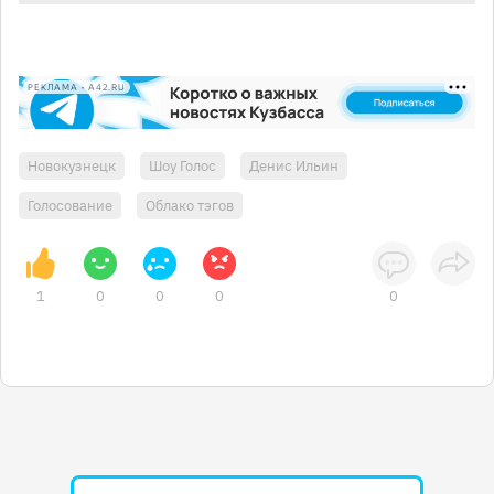
РЕКЛАМА • A42.RU
Новокузнецк
Шоу Голос
Денис Ильин
Голосование
Облако тэгов
1
0
0
0
0