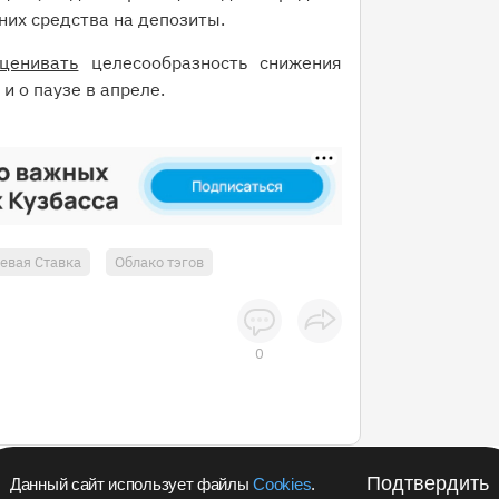
них средства на депозиты.
ценивать
целесообразность снижения
и о паузе в апреле.
евая Ставка
Облако тэгов
0
Подтвердить
Данный сайт использует файлы
Cookies
.