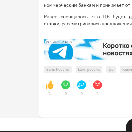
коммерческим банкам и принимает от 
Ранее сообщалось, что ЦБ будет
о
ставки, рассматривались предложения 
РЕКЛАМА • A42.RU
Банк России
Центробанк
Цб
Ключ
1
0
0
0