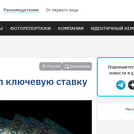
Рекламодателям
От первого лица
Ы
ФОТОРЕПОРТАЖИ
КОМПАНИИ
ИДЕНТИЧНЫЙ КЕМ
Россия
Экономика
Подпишитес
новости в 
л ключевую ставку
Teleg
Рекл