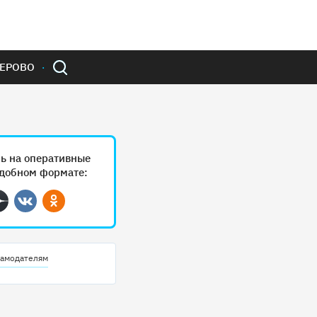
ЕРОВО
ь на оперативные
удобном формате:
ram
Дзен
Вконтакте
Одноклассники
амодателям