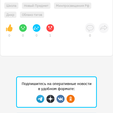
Школа
Новый Предмет
Минпросвещения Рф
Днкр
Облако тэгов
0
0
0
1
0
Подпишитесь на оперативные новости
в удобном формате:
Telegram
Дзен
Вконтакте
Одноклассники