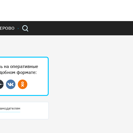
ЕРОВО
ь на оперативные
удобном формате:
ram
Дзен
Вконтакте
Одноклассники
амодателям