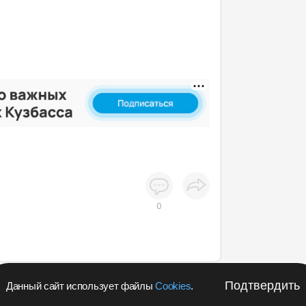
0
Подтвердить
Данный сайт использует файлы
Cookies
.
апустил в Кемеровской области акцию с розыгрышем iPho