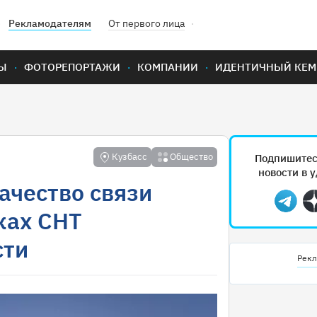
Рекламодателям
От первого лица
Ы
ФОТОРЕПОРТАЖИ
КОМПАНИИ
ИДЕНТИЧНЫЙ КЕМ
Кузбасс
Общество
Подпишитес
новости в 
ачество связи
Teleg
ках СНТ
сти
Рекл