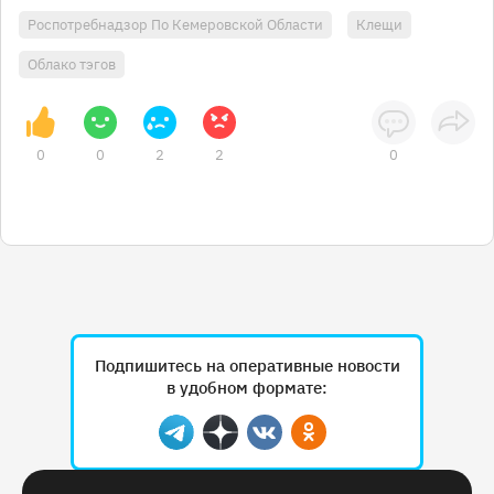
Роспотребнадзор По Кемеровской Области
Клещи
Облако тэгов
0
0
2
2
0
Подпишитесь на оперативные новости
в удобном формате:
Telegram
Дзен
Вконтакте
Одноклассники