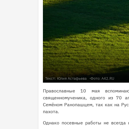
Текст:
Юлия Астафьева
Фото: A42.RU
Православные 10 мая вспоминаю
священномученика, одного из 70 ап
Семёном Ранопашцем, так как на Рус
пахота.
Однако посевные работы не всегда 