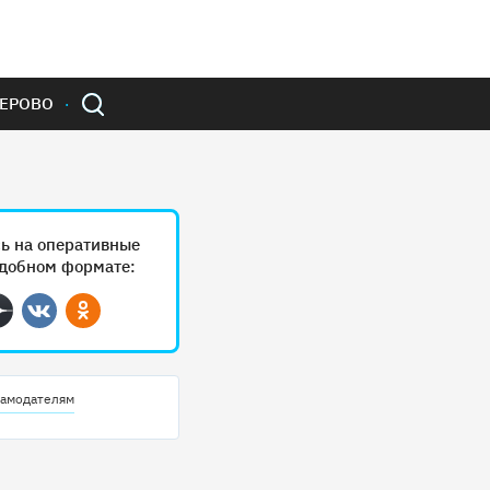
ЕРОВО
ь на оперативные
удобном формате:
ram
Дзен
Вконтакте
Одноклассники
амодателям