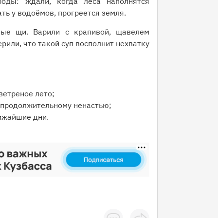
роды: ждали, когда леса наполнятся
ть у водоёмов, прогреется земля.
ные щи. Варили с крапивой, щавелем
рили, что такой суп восполнит нехватку
ветреное лето;
к продолжительному ненастью;
ижайшие дни.