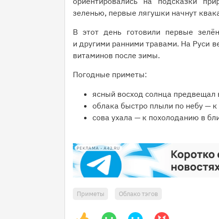
ориентировались на подсказки при
зеленью, первые лягушки начнут квака
В этот день готовили первые зелё
и другими ранними травами. На Руси ве
витаминов после зимы.
Погодные приметы:
ясный восход солнца предвещал 
облака быстро плыли по небу — 
сова ухала — к похолоданию в бл
РЕКЛАМА • A42.RU
Приметы
Облако тэгов