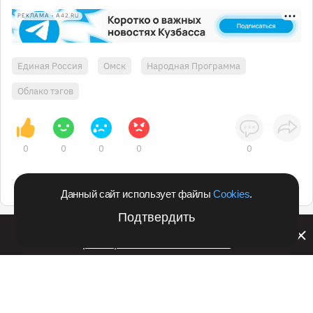
РЕКЛАМА • A42.RU
Единая Россия
Омск
Народная Программа
Облако тэгов
0
0
0
0
0
Данный сайт использует файлы
Cookies
.
Подтвердить
Билайн запустил в Кемеровской области акцию с
розыгрышем iPhone 17 PRO
Подпишитесь на оперативные новости
в удобном формате: